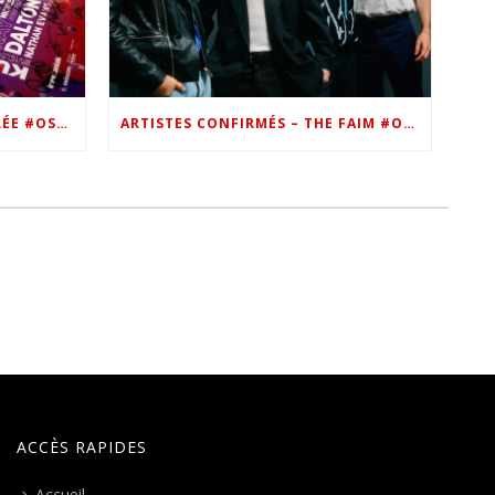
VIP – LES PHOTOS DE LA SOIRÉE #OSN22
ARTISTES CONFIRMÉS – THE FAIM #OSN22
ACCÈS RAPIDES
Accueil