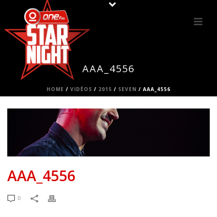
AAA_4556
HOME
/
VIDÉOS
/
2015
/
SEVEN
/ AAA_4556
AAA_4556
0