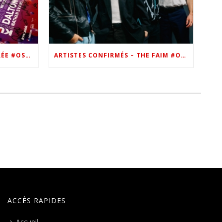
VIP – LES PHOTOS DE LA SOIRÉE #OSN22
ARTISTES CONFIRMÉS – THE FAIM #OSN22
ACCÈS RAPIDES
Accueil