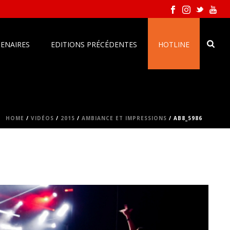
ENAIRES
EDITIONS PRÉCÉDENTES
HOTLINE
HOME
/
VIDÉOS
/
2015
/
AMBIANCE ET IMPRESSIONS
/ AB8_5986