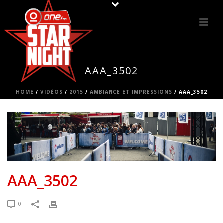
AAA_3502
HOME
/
VIDÉOS
/
2015
/
AMBIANCE ET IMPRESSIONS
/ AAA_3502
AAA_3502
0