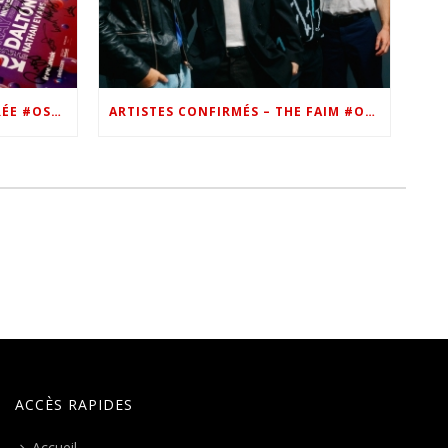
VIP – LES PHOTOS DE LA SOIRÉE #OSN22
ARTISTES CONFIRMÉS – THE FAIM #OSN22
ACCÈS RAPIDES
Accueil