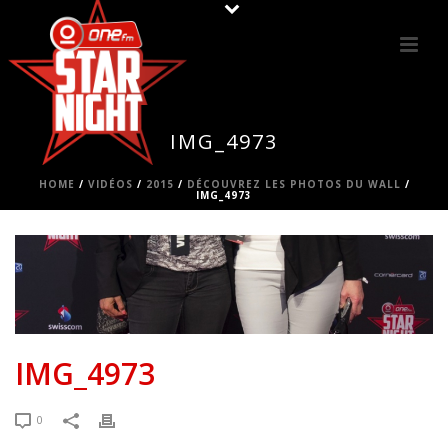
IMG_4973
HOME
/
VIDÉOS
/
2015
/
DÉCOUVREZ LES PHOTOS DU WALL
/
IMG_4973
IMG_4973
0