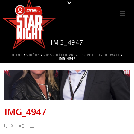
IMG_4947
HOME
/
VIDÉOS
/
2015
/
DÉCOUVREZ LES PHOTOS DU WALL
/
IMG_4947
IMG_4947
0