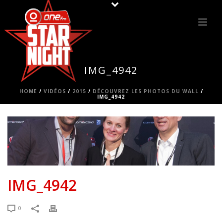
IMG_4942
HOME
/
VIDÉOS
/
2015
/
DÉCOUVREZ LES PHOTOS DU WALL
/
IMG_4942
IMG_4942
0