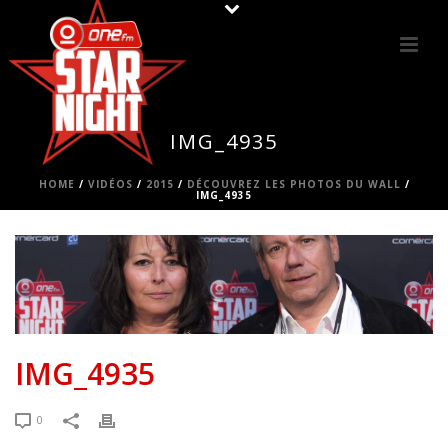
IMG_4935
HOME
/
VIDÉOS
/
2015
/
DÉCOUVREZ LES PHOTOS DU WALL
/
IMG_4935
IMG_4935
0