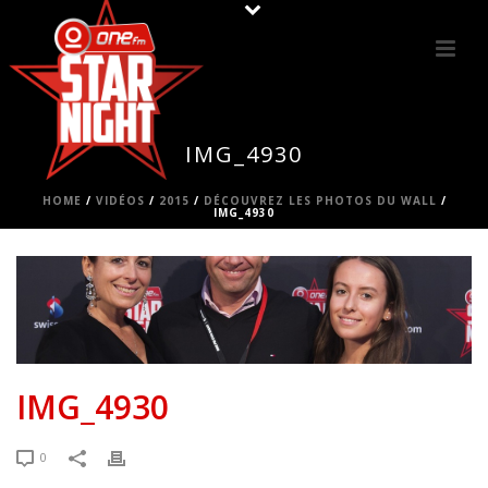
IMG_4930
HOME
/
VIDÉOS
/
2015
/
DÉCOUVREZ LES PHOTOS DU WALL
/
IMG_4930
IMG_4930
0