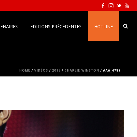
ENAIRES
EDITIONS PRÉCÉDENTES
HOTLINE
HOME
/
VIDÉOS
/
2015
/
CHARLIE WINSTON
/ AAA_4789