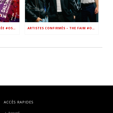
VIP – LES PHOTOS DE LA SOIRÉE #OSN22
ARTISTES CONFIRMÉS – THE FAIM #OSN22
ACCÈS RAPIDES
Accueil