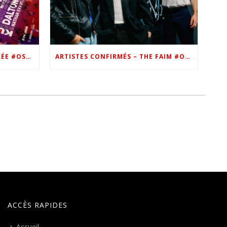
VIP – LES PHOTOS DE LA SOIRÉE #OSN22
ARTISTES CONFIRMÉS – THE FAIM #OSN22
ACCÈS RAPIDES
Accueil