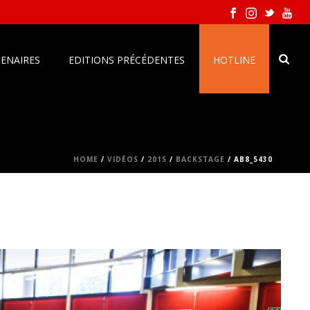
ENAIRES
EDITIONS PRÉCÉDENTES
HOTLINE
HOME
/
VIDÉOS
/
2015
/
BACKSTAGE
/ AB8_5430