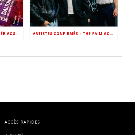
VIP – LES PHOTOS DE LA SOIRÉE #OSN22
ARTISTES CONFIRMÉS – THE FAIM #OSN22
ACCÈS RAPIDES
Accueil