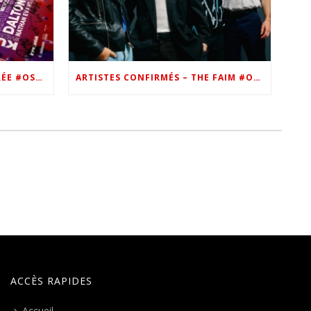
VIP – LES PHOTOS DE LA SOIRÉE #OSN22
ARTISTES CONFIRMÉS – THE FAIM #OSN22
ACCÈS RAPIDES
Accueil