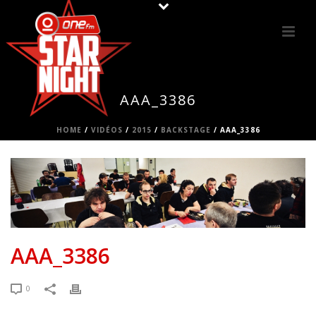
AAA_3386
HOME
/
VIDÉOS
/
2015
/
BACKSTAGE
/ AAA_3386
AAA_3386
0