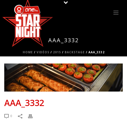
AAA_3332
HOME
/
VIDÉOS
/
2015
/
BACKSTAGE
/ AAA_3332
AAA_3332
0