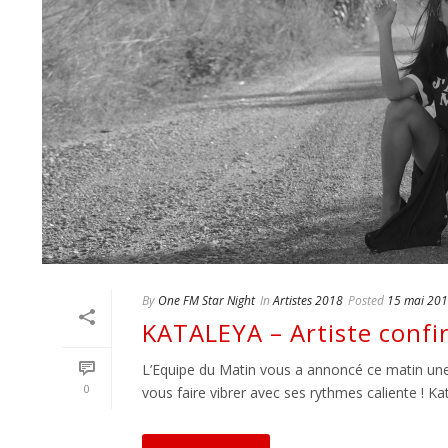
By
One FM Star Night
In
Artistes 2018
Posted
15 mai 20
KATALEYA – Artiste conf
L’Equipe du Matin vous a annoncé ce matin une 
0
vous faire vibrer avec ses rythmes caliente ! Kat