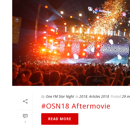
By
One FM Star Night
In
2018
,
Articles 2018
Posted
29 m
#OSN18 Aftermovie
READ MORE
1