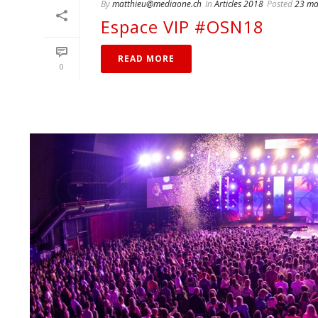
By
matthieu@mediaone.ch
In
Articles 2018
Posted
23 ma
Espace VIP #OSN18
READ MORE
0