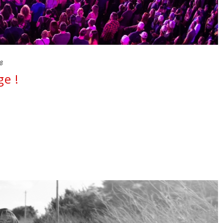
8
e !