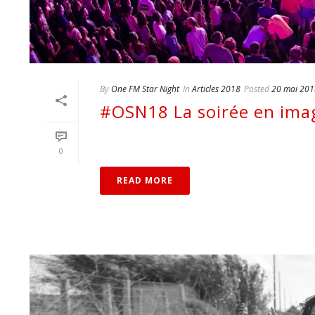
By
One FM Star Night
In
Articles 2018
Posted
20 mai 201
#OSN18 La soirée en imag
0
READ MORE