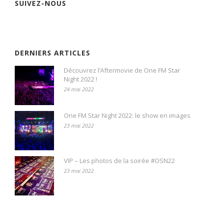
SUIVEZ-NOUS
DERNIERS ARTICLES
Découvrez l’Aftermovie de One FM Star
Night 2022 !
24 mai 2022
One FM Star Night 2022: le show en images
23 mai 2022
VIP – Les photos de la soirée #OSN22
23 mai 2022