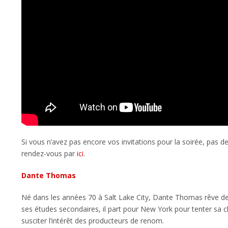
Si vous n’avez pas encore vos invitations pour la soirée, pas 
rendez-vous par
ici
.
Dante Thomas
Né dans les années 70 à Salt Lake City, Dante Thomas rêve de
ses études secondaires, il part pour New York pour tenter sa ch
susciter l’intérêt des producteurs de renom.