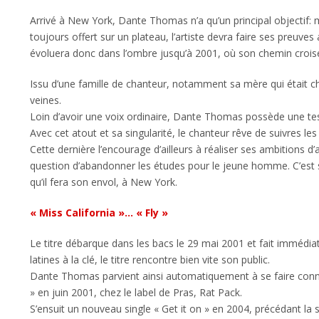
Arrivé à New York, Dante Thomas n’a qu’un principal objectif: m
toujours offert sur un plateau, l’artiste devra faire ses preuv
évoluera donc dans l’ombre jusqu’à 2001, où son chemin croise c
Issu d’une famille de chanteur, notamment sa mère qui était 
veines.
Loin d’avoir une voix ordinaire, Dante Thomas possède une tess
Avec cet atout et sa singularité, le chanteur rêve de suivres le
Cette dernière l’encourage d’ailleurs à réaliser ses ambitions d’a
question d’abandonner les études pour le jeune homme. C’est
qu’il fera son envol, à New York.
« Miss California »… « Fly »
Le titre débarque dans les bacs le 29 mai 2001 et fait immédi
latines à la clé, le titre rencontre bien vite son public.
Dante Thomas parvient ainsi automatiquement à se faire connaît
» en juin 2001, chez le label de Pras, Rat Pack.
S’ensuit un nouveau single « Get it on » en 2004, précédant la s