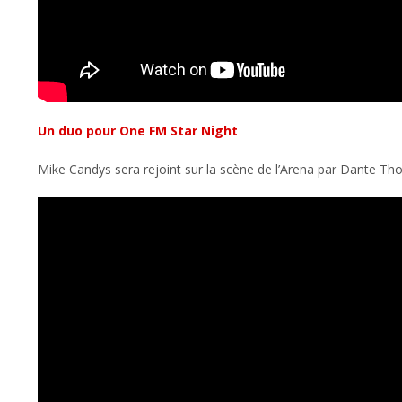
Un duo pour One FM Star Night
Mike Candys sera rejoint sur la scène de l’Arena par Dante Tho