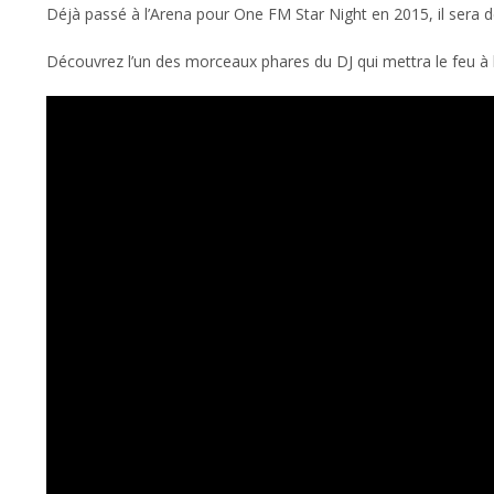
Déjà passé à l’Arena pour One FM Star Night en 2015, il sera de
Découvrez l’un des morceaux phares du DJ qui mettra le feu à l