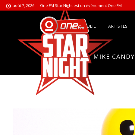
août 7, 2026
One FM Star Night est un événement One FM
ACCUEIL
ARTISTES
MIKE CANDY