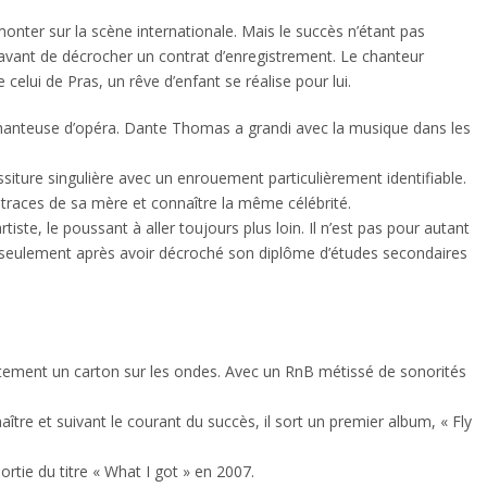
onter sur la scène internationale. Mais le succès n’étant pas
es avant de décrocher un contrat d’enregistrement. Le chanteur
elui de Pras, un rêve d’enfant se réalise pour lui.
chanteuse d’opéra. Dante Thomas a grandi avec la musique dans les
iture singulière avec un enrouement particulièrement identifiable.
s traces de sa mère et connaître la même célébrité.
rtiste, le poussant à aller toujours plus loin. Il n’est pas pour autant
 seulement après avoir décroché son diplôme d’études secondaires
atement un carton sur les ondes. Avec un RnB métissé de sonorités
re et suivant le courant du succès, il sort un premier album, « Fly
ortie du titre « What I got » en 2007.