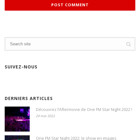
SUIVEZ-NOUS
DERNIERS ARTICLES
Découvrez l’Aftermovie de One FM Star Night 2022 !
24 mai 2022
One FM Star Night 2022: le show en images