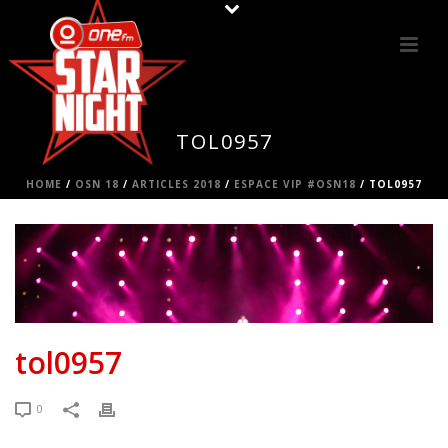
TOL0957
HOME
/
OSN 18
/
ARTICLES 2018
/
ESPACE VIP #OSN18
/ TOL0957
tol0957
0