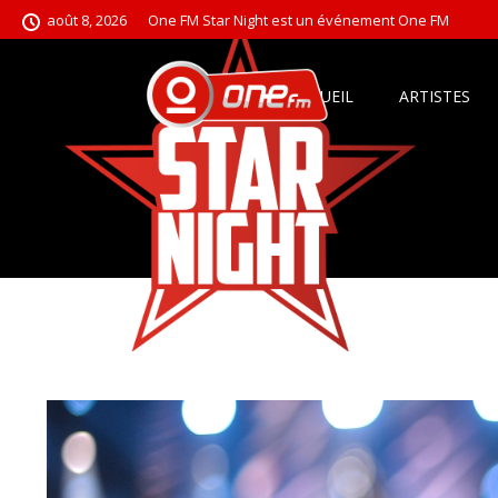
août 8, 2026
One FM Star Night est un événement One FM
ACCUEIL
ARTISTES