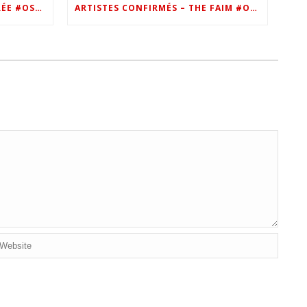
VIP – LES PHOTOS DE LA SOIRÉE #OSN22
ARTISTES CONFIRMÉS – THE FAIM #OSN22