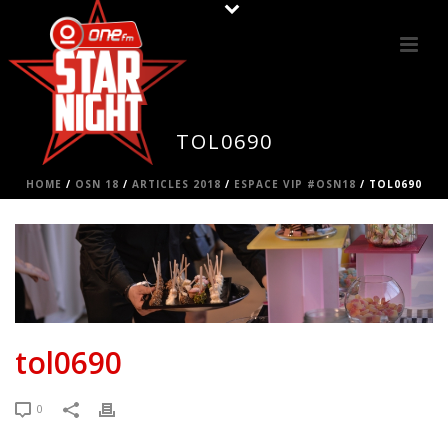
TOL0690
HOME
/
OSN 18
/
ARTICLES 2018
/
ESPACE VIP #OSN18
/ TOL0690
tol0690
0