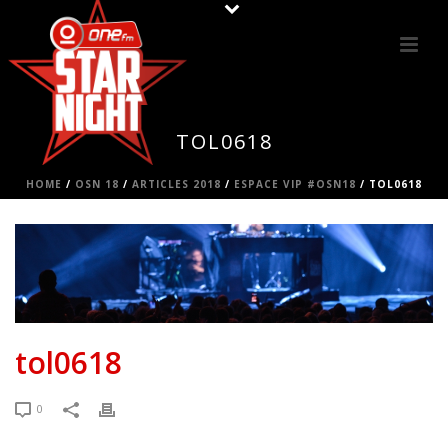
TOL0618
HOME
/
OSN 18
/
ARTICLES 2018
/
ESPACE VIP #OSN18
/ TOL0618
tol0618
0