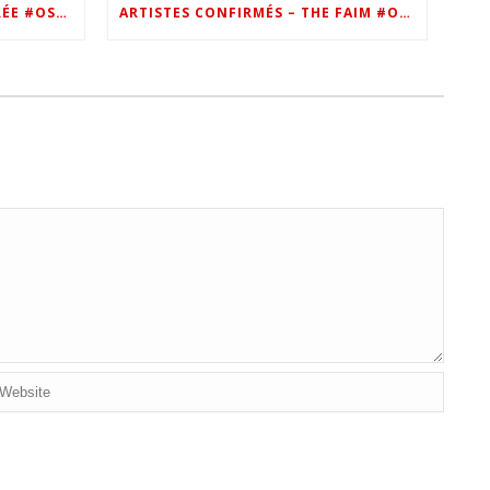
VIP – LES PHOTOS DE LA SOIRÉE #OSN22
ARTISTES CONFIRMÉS – THE FAIM #OSN22