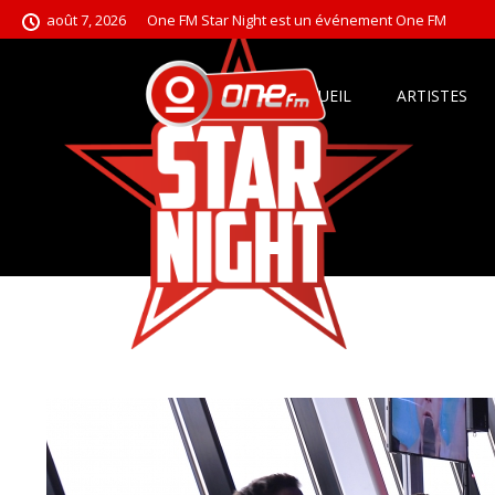
août 7, 2026
One FM Star Night est un événement One FM
ACCUEIL
ARTISTES