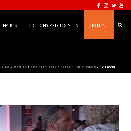
ENAIRES
EDITIONS PRÉCÉDENTES
HOTLINE
HOME
/
OSN 18
/
ARTICLES 2018
/
ESPACE VIP #OSN18
/ TOL0528