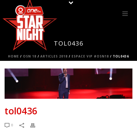
TOL0436
HOME
/
OSN 18
/
ARTICLES 2018
/
ESPACE VIP #OSN18
/ TOL0436
tol0436
0