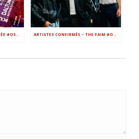
VIP – LES PHOTOS DE LA SOIRÉE #OSN22
ARTISTES CONFIRMÉS – THE FAIM #OSN22