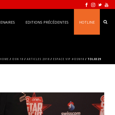
ENAIRES
EDITIONS PRÉCÉDENTES
HOTLINE
HOME
/
OSN 18
/
ARTICLES 2018
/
ESPACE VIP #OSN18
/ TOL0329