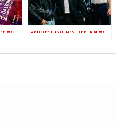
VIP – LES PHOTOS DE LA SOIRÉE #OSN22
ARTISTES CONFIRMÉS – THE FAIM #OSN22