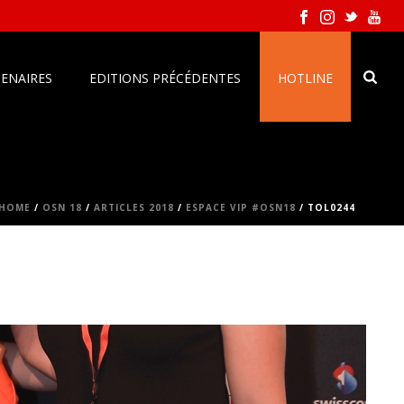
ENAIRES
EDITIONS PRÉCÉDENTES
HOTLINE
HOME
/
OSN 18
/
ARTICLES 2018
/
ESPACE VIP #OSN18
/ TOL0244