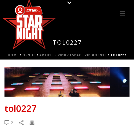
TOL0227
HOME
/
OSN 18
/
ARTICLES 2018
/
ESPACE VIP #OSN18
/ TOL0227
tol0227
0