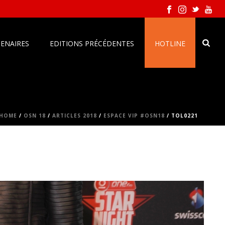
ENAIRES
EDITIONS PRÉCÉDENTES
HOTLINE
HOME
/
OSN 18
/
ARTICLES 2018
/
ESPACE VIP #OSN18
/ TOL0221