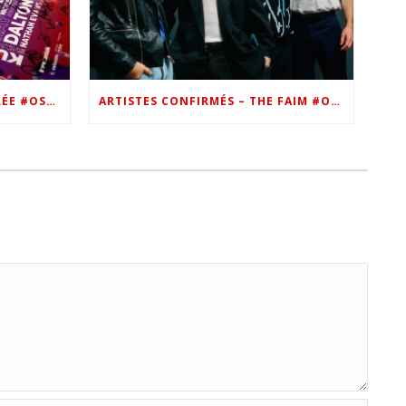
VIP – LES PHOTOS DE LA SOIRÉE #OSN22
ARTISTES CONFIRMÉS – THE FAIM #OSN22