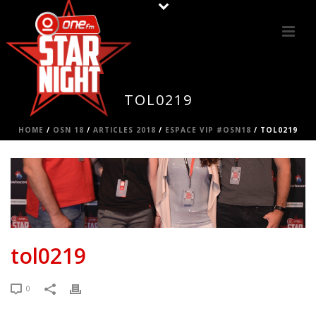
TOL0219
HOME
/
OSN 18
/
ARTICLES 2018
/
ESPACE VIP #OSN18
/ TOL0219
tol0219
0