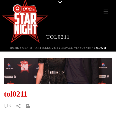
TOL0211
HOME
/
OSN 18
/
ARTICLES 2018
/
ESPACE VIP #OSN18
/ TOL0211
tol0211
0