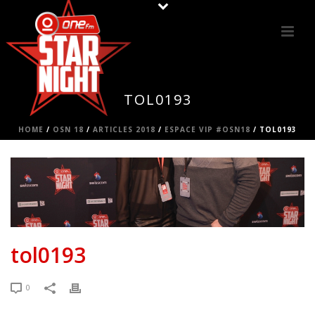
TOL0193
HOME
/
OSN 18
/
ARTICLES 2018
/
ESPACE VIP #OSN18
/ TOL0193
tol0193
0