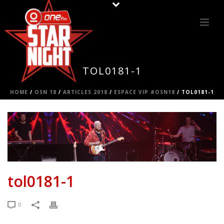
TOL0181-1
HOME
/
OSN 18
/
ARTICLES 2018
/
ESPACE VIP #OSN18
/ TOL0181-1
tol0181-1
0