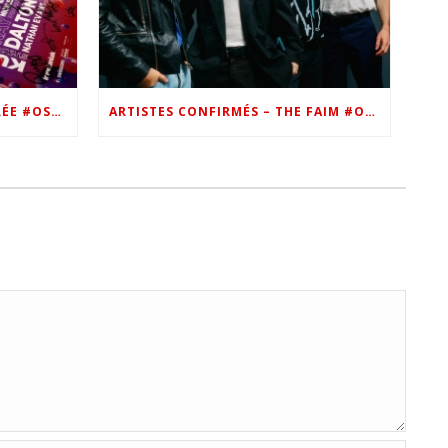
VIP – LES PHOTOS DE LA SOIRÉE #OSN22
ARTISTES CONFIRMÉS – THE FAIM #OSN22