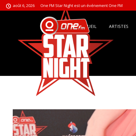
août 6, 2026
One FM Star Night est un événement One FM
ACCUEIL
ARTISTES