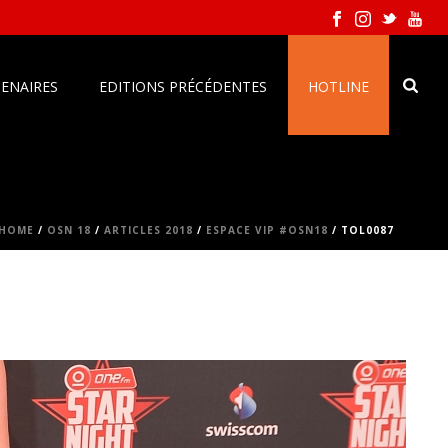
ENAIRES
EDITIONS PRÉCÉDENTES
HOTLINE
HOME
/
OSN 18
/
ARTICLES 2018
/
ESPACE VIP #OSN18
/ TOL0087