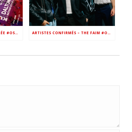
VIP – LES PHOTOS DE LA SOIRÉE #OSN22
ARTISTES CONFIRMÉS – THE FAIM #OSN22