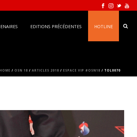
ENAIRES
EDITIONS PRÉCÉDENTES
HOTLINE
HOME
/
OSN 18
/
ARTICLES 2018
/
ESPACE VIP #OSN18
/ TOL0070