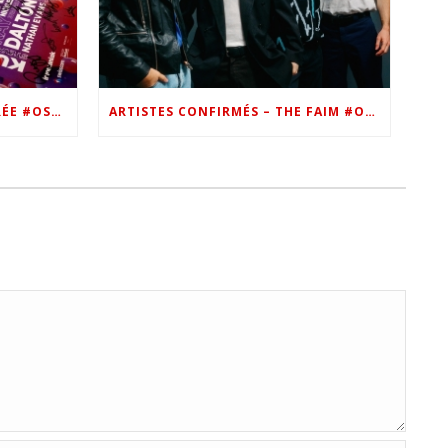
VIP – LES PHOTOS DE LA SOIRÉE #OSN22
ARTISTES CONFIRMÉS – THE FAIM #OSN22