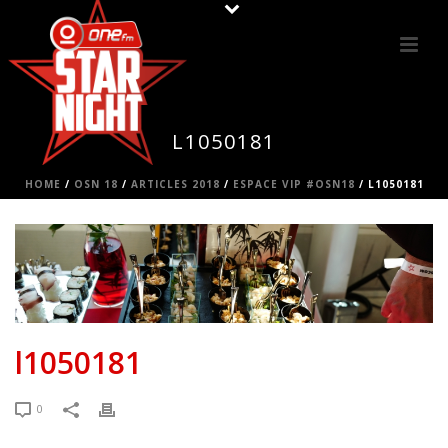
L1050181
HOME
/
OSN 18
/
ARTICLES 2018
/
ESPACE VIP #OSN18
/ L1050181
l1050181
0