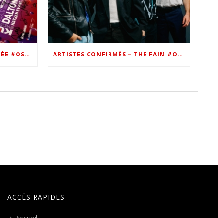
VIP – LES PHOTOS DE LA SOIRÉE #OSN22
ARTISTES CONFIRMÉS – THE FAIM #OSN22
ACCÈS RAPIDES
Accueil