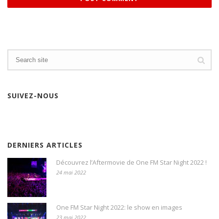
SUIVEZ-NOUS
DERNIERS ARTICLES
Découvrez l’Aftermovie de One FM Star Night 2022 !
24 mai 2022
One FM Star Night 2022: le show en images
23 mai 2022