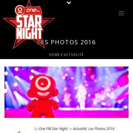
LES PHOTOS 2016
HOME
/
ACTUALITÉ
By
One FM Star Night
In
Actualité
,
Les Photos 2016