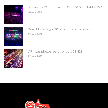
Découvrez l’Aftermovie de One FM Star Night 2022 !
24 mai 2022
One FM Star Night 2022: le show en images
23 mai 2022
VIP – Les photos de la soirée #OSN22
23 mai 2022